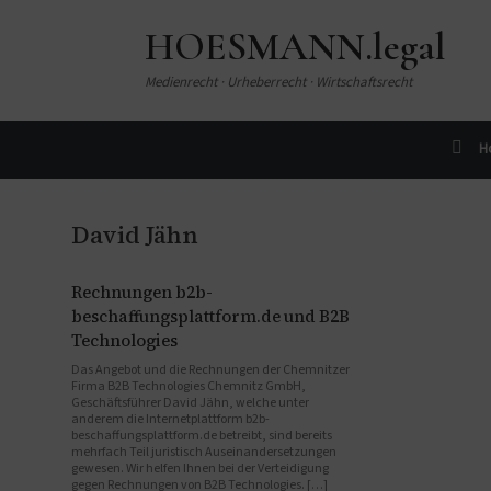
HOESMANN.legal
Medienrecht · Urheberrecht · Wirtschaftsrecht
H
David Jähn
Rechnungen b2b-
beschaffungsplattform.de und B2B
Technologies
Das Angebot und die Rechnungen der Chemnitzer
Firma B2B Technologies Chemnitz GmbH,
Geschäftsführer David Jähn, welche unter
anderem die Internetplattform b2b-
beschaffungsplattform.de betreibt, sind bereits
mehrfach Teil juristisch Auseinandersetzungen
gewesen. Wir helfen Ihnen bei der Verteidigung
gegen Rechnungen von B2B Technologies. […]