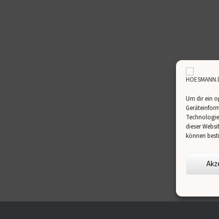
Um dir ein o
Geräteinform
Technologien
dieser Websi
können best
Akz