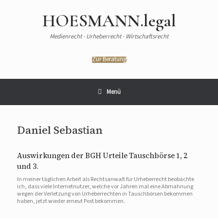
HOESMANN.legal
Medienrecht · Urheberrecht · Wirtschaftsrecht
Zur Beratung
Menü
Daniel Sebastian
Auswirkungen der BGH Urteile Tauschbörse 1, 2
und 3.
In meiner täglichen Arbeit als Rechtsanwalt für Urheberrecht beobachte
ich, dass viele Internetnutzer, welche vor Jahren mal eine Abmahnung
wegen der Verletzung von Urheberrechten in Tauschbörsen bekommen
haben, jetzt wieder erneut Post bekommen.