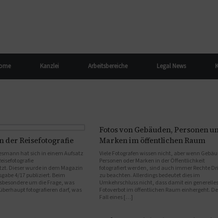
ome
Kanzlei
Arbeitsbereiche
Legal News
K
Fotos von Gebäuden, Personen u
n der Reisefotografie
Marken im öffentlichen Raum
smann hat sich in einem Aufsatz
Viele Fotografen wissen nicht, aber wenn Gebäu
isefotografie
Personen oder Marken in der Öffentlichkeit
zt. Dieser wurde in dem Magazin
fotografiert werden, sind auch immer Rechte Dri
sgabe 4/17 publiziert. Beim
zu beachten. Allerdings bedeutet dies im
insbesondere um die Frage, was
Umkehrschluss nicht, dass damit ein generelle
berhaupt fotografieren darf, was
Fotoverbot im öffentlichen Raum einhergeht. De
Fall eines […]