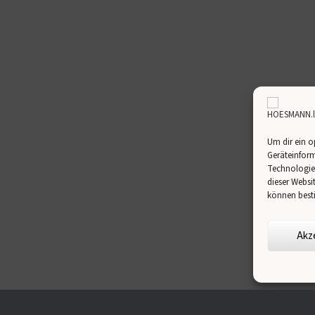
Um dir ein o
Geräteinform
Technologien
dieser Websi
können best
Akz