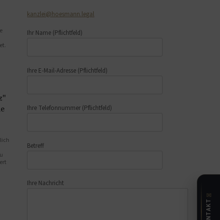
kanzlei@hoesmann.legal
e
Ihr Name
(Pflichtfeld)
et.
Ihre E-Mail-Adresse
(Pflichtfeld)
z"
he
Ihre Telefonnummer
(Pflichtfeld)
lich
Betreff
zu
ert
Ihre Nachricht
✉
KONTAKT