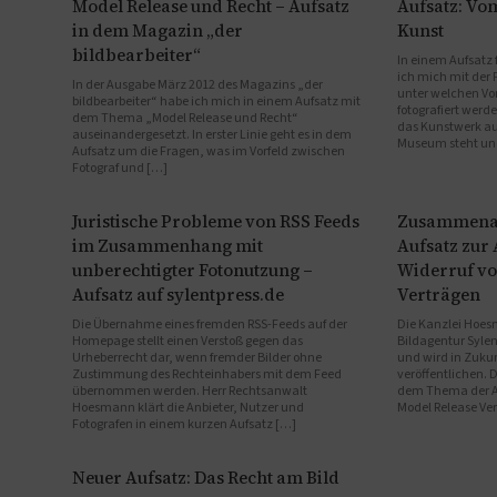
Model Release und Recht – Aufsatz
Aufsatz: Vo
in dem Magazin „der
Kunst
bildbearbeiter“
In einem Aufsatz
ich mich mit der
In der Ausgabe März 2012 des Magazins „der
unter welchen Vo
bildbearbeiter“ habe ich mich in einem Aufsatz mit
fotografiert werde
dem Thema „Model Release und Recht“
das Kunstwerk au
auseinandergesetzt. In erster Linie geht es in dem
Museum steht un
Aufsatz um die Fragen, was im Vorfeld zwischen
Fotograf und […]
Juristische Probleme von RSS Feeds
Zusammenarb
im Zusammenhang mit
Aufsatz zur
unberechtigter Fotonutzung –
Widerruf vo
Aufsatz auf sylentpress.de
Verträgen
Die Übernahme eines fremden RSS-Feeds auf der
Die Kanzlei Hoesm
Homepage stellt einen Verstoß gegen das
Bildagentur Syl
Urheberrecht dar, wenn fremder Bilder ohne
und wird in Zukun
Zustimmung des Rechteinhabers mit dem Feed
veröffentlichen. D
übernommen werden. Herr Rechtsanwalt
dem Thema der A
Hoesmann klärt die Anbieter, Nutzer und
Model Release Ve
Fotografen in einem kurzen Aufsatz […]
Neuer Aufsatz: Das Recht am Bild