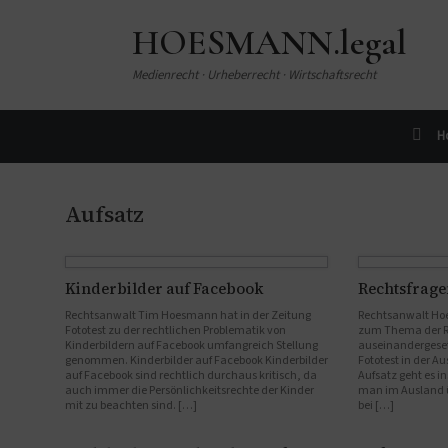
HOESMANN.legal
Medienrecht · Urheberrecht · Wirtschaftsrecht
H
Aufsatz
Kinderbilder auf Facebook
Rechtsfrage
Rechtsanwalt Tim Hoesmann hat in der Zeitung
Rechtsanwalt Hoe
Fototest zu der rechtlichen Problematik von
zum Thema der Re
Kinderbildern auf Facebook umfangreich Stellung
auseinandergeset
genommen. Kinderbilder auf Facebook Kinderbilder
Fototest in der Au
auf Facebook sind rechtlich durchaus kritisch, da
Aufsatz geht es 
auch immer die Persönlichkeitsrechte der Kinder
man im Ausland ü
mit zu beachten sind. […]
bei […]