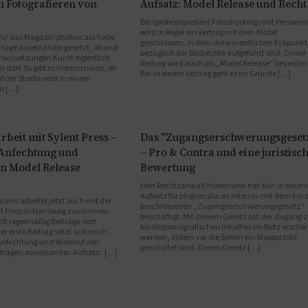
m Fotografieren von
Aufsatz: Model Release und Recht
Bei (professionellen) Fotoshootings mit Personen
wird in Regel ein Vertrag mit dem Model
 für das Magazin photoscala habe
geschlossen, in dem die wesentlichen Eckpunkt
 Frage auseinandergesetzt, ob und
bezüglich der Bildrechte aufgeführt sind. Dieser
raussetzungen Kunst eigentlich
Vertrag wird auch als „Model Release“ bezeichn
n darf. So gibt es Unterschiede, ob
Bei so einem Vertrag geht es im Grunde […]
f der Straße oder in einem
d […]
eit mit Sylent Press –
Das "Zugangserschwerungsgeset
 Anfechtung und
– Pro & Contra und eine juristisc
n Model Release
Bewertung
Herr Rechtsanwalt Hoesmann hat sich in einem
Aufsatz für photoscala.de intensiv mit dem kürz
ann arbeitet jetzt auch mit der
beschlossenen „Zugangserschwerungsgesetz“
ent Press in Hamburg zusammen
beschäftigt. Mit diesem Gesetz soll der Zugang 
ft regelmäßig Beiträge dort
kinderpornografischen Inhalten im Netz erschw
er erste Beitrag setzt sich mich
werden, indem vor die Seiten ein Stoppschild
nfechtung und Widerruf von
geschaltet wird. Dieses Gesetz […]
rträgen auseinander. Aufsatz: […]